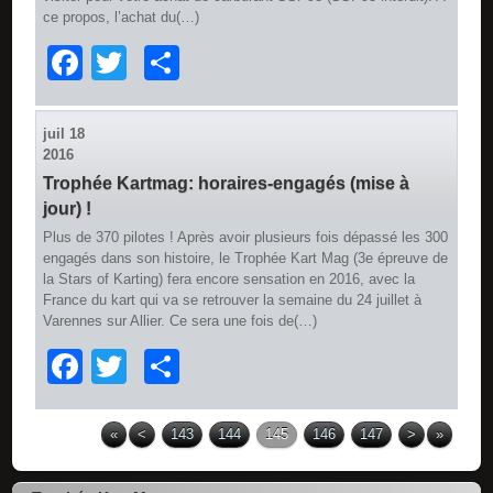
ce propos, l’achat du(…)
Facebook
Twitter
Partager
juil
18
2016
Trophée Kartmag: horaires-engagés (mise à
jour) !
Plus de 370 pilotes ! Après avoir plusieurs fois dépassé les 300
engagés dans son histoire, le Trophée Kart Mag (3e épreuve de
la Stars of Karting) fera encore sensation en 2016, avec la
France du kart qui va se retrouver la semaine du 24 juillet à
Varennes sur Allier. Ce sera une fois de(…)
Facebook
Twitter
Partager
«
<
143
144
145
146
147
>
»