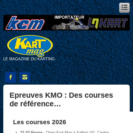
LE MAGAZINE DU KARTING


Epreuves KMO : Des courses
de référence…
Les courses 2026
21-22 février
: Open Kart Mag à Salbris (41, Centre