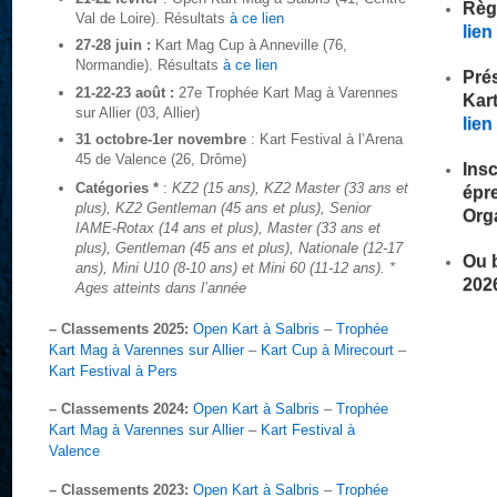
Règ
Val de Loire). Résultats
à ce lien
lien
27-28 juin :
Kart Mag Cup à Anneville (76,
Normandie). Résultats
à ce lien
Pré
21-22-23 août :
27e Trophée Kart Mag à Varennes
Kar
sur Allier (03, Allier)
lien
31 octobre-1er novembre
: Kart Festival à l’Arena
45 de Valence (26, Drôme)
Insc
Catégories *
:
KZ2 (15 ans), KZ2 Master (33 ans et
épr
plus), KZ2 Gentleman (45 ans et plus), Senior
Org
IAME-Rotax (14 ans et plus), Master (33 ans et
plus), Gentleman (45 ans et plus), Nationale (12-17
Ou b
ans), Mini U10 (8-10 ans) et Mini 60 (11-12 ans). *
202
Ages atteints dans l’année
– Classements 2025:
Open Kart à Salbris
–
Trophée
Kart Mag à Varennes sur Allier
–
Kart Cup à Mirecourt
–
Kart Festival à Pers
– Classements 2024:
Open Kart à Salbris
–
Trophée
Kart Mag à Varennes sur Allier
–
Kart Festival à
Valence
– Classements 2023:
Open Kart à Salbris
–
Trophée