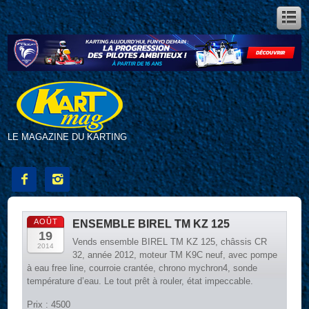
LE MAGAZINE DU KARTING


AOÛT
ENSEMBLE BIREL TM KZ 125
19
Vends ensemble BIREL TM KZ 125, châssis CR
2014
32, année 2012, moteur TM K9C neuf, avec pompe
à eau free line, courroie crantée, chrono mychron4, sonde
température d’eau. Le tout prêt à rouler, état impeccable.
Prix : 4500