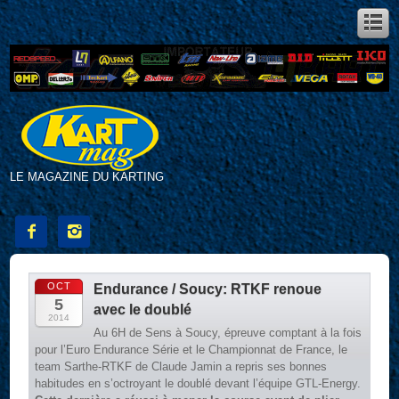
LE MAGAZINE DU KARTING


OCT
Endurance / Soucy: RTKF renoue
5
avec le doublé
2014
Au 6H de Sens à Soucy, épreuve comptant à la fois
pour l’Euro Endurance Série et le Championnat de France, le
team Sarthe-RTKF de Claude Jamin a repris ses bonnes
habitudes en s’octroyant le doublé devant l’équipe GTL-Energy.