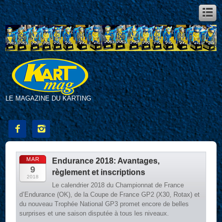
LE MAGAZINE DU KARTING


MAR
Endurance 2018: Avantages,
9
règlement et inscriptions
2018
Le calendrier 2018 du Championnat de France
d’Endurance (OK), de la Coupe de France GP2 (X30, Rotax) et
du nouveau Trophée National GP3 promet encore de belles
surprises et une saison disputée à tous les niveaux.