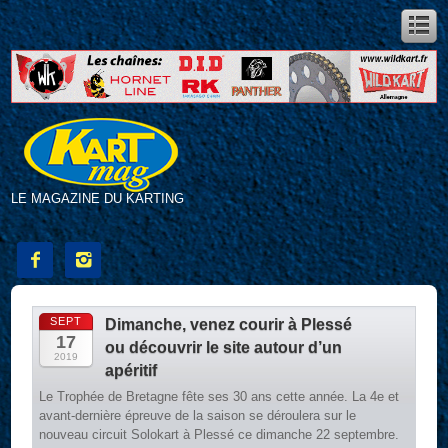
LE MAGAZINE DU KARTING


SEPT
Dimanche, venez courir à Plessé
17
ou découvrir le site autour d’un
2019
apéritif
Le Trophée de Bretagne fête ses 30 ans cette année. La 4e et
avant-dernière épreuve de la saison se déroulera sur le
nouveau circuit Solokart à Plessé ce dimanche 22 septembre.