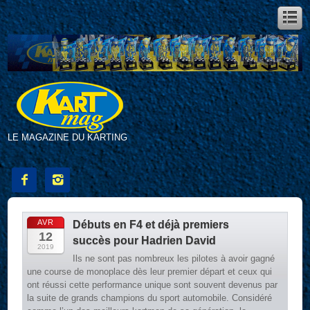
LE MAGAZINE DU KARTING


AVR
Débuts en F4 et déjà premiers
12
succès pour Hadrien David
2019
Ils ne sont pas nombreux les pilotes à avoir gagné
une course de monoplace dès leur premier départ et ceux qui
ont réussi cette performance unique sont souvent devenus par
la suite de grands champions du sport automobile. Considéré