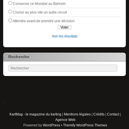
Conserver ce Mondial au Bahreïn
Choisir au plus vite un autre circuit
Attendre avant de prendre une décision
Voir les résultats
Recherche
↑
KartMag - le magazine du karting
|
Mentions légales
|
Crédits
|
Contact
|
Agence Web
Powered by
WordPress
•
Themify WordPress Themes