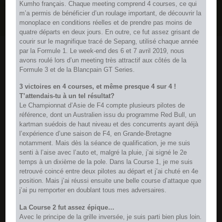
Kumho français. Chaque meeting comprend 4 courses, ce qui
m’a permis de bénéficier d’un roulage important, de découvrir la
monoplace en conditions réelles et de prendre pas moins de
quatre départs en deux jours. En outre, ce fut assez grisant de
courir sur le magnifique tracé de Sepang, utilisé chaque année
par la Formule 1. Le week-end des 6 et 7 avril 2019, nous
avons roulé lors d’un meeting très attractif aux côtés de la
Formule 3 et de la Blancpain GT Series.
3 victoires en 4 courses, et même presque 4 sur 4 !
T’attendais-tu à un tel résultat?
Le Championnat d’Asie de F4 compte plusieurs pilotes de
référence, dont un Australien issu du programme Red Bull, un
kartman suédois de haut niveau et des concurrents ayant déjà
l’expérience d’une saison de F4, en Grande-Bretagne
notamment. Mais dès la séance de qualification, je me suis
senti à l’aise avec l’auto et, malgré la pluie, j’ai signé le 2e
temps à un dixième de la pole. Dans la Course 1, je me suis
retrouvé coincé entre deux pilotes au départ et j’ai chuté en 4e
position. Mais j’ai réussi ensuite une belle course d’attaque que
j’ai pu remporter en doublant tous mes adversaires.
La Course 2 fut assez épique…
Avec le principe de la grille inversée, je suis parti bien plus loin.