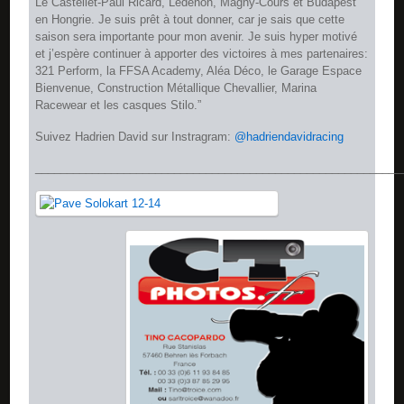
Le Castellet-Paul Ricard, Lédenon, Magny-Cours et Budapest
en Hongrie. Je suis prêt à tout donner, car je sais que cette
saison sera importante pour mon avenir. Je suis hyper motivé
et j’espère continuer à apporter des victoires à mes partenaires:
321 Perform, la FFSA Academy, Aléa Déco, le Garage Espace
Bienvenue, Construction Métallique Chevallier, Marina
Racewear et les casques Stilo.”
Suivez Hadrien David sur Instragram:
@hadriendavidracing
__________________________________________________________