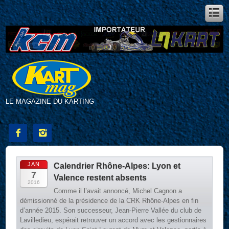
LE MAGAZINE DU KARTING


JAN
Calendrier Rhône-Alpes: Lyon et
7
Valence restent absents
2016
Comme il l’avait annoncé, Michel Cagnon a
démissionné de la présidence de la CRK Rhône-Alpes en fin
d’année 2015. Son successeur, Jean-Pierre Vallée du club de
Lavilledieu, espérait retrouver un accord avec les gestionnaires