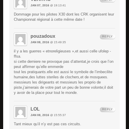
JAN 07, 2016
@ 19:13:41
Dommage pour les pilotes X30 dont les CRK organisent leur
Championnat régional à cette même date !
pouzadoux
REPLY
JAN 08, 2016
@ 15:49:35
il y a les guerres « etnoreligieuses »,et aussi celle ufolep -
ffsa.
si cette derniere ne provoque pas d’attentat,je crois que l’on
peut affirmer qu’elle emmerde
tout les pratiquants.elle est aussi le symbole de l’imbecilite
humaine,des luttes steriles de clochers,et de mosquees.
messieurs les dirigeants et messieurs les proprio de
piste,j’aimerais de votre part un peu de bonne volonte;il doit
y avoir de la place pour tout le monde.
LOL
REPLY
JAN 08, 2016
@ 15:55:37
Tant mieux qu’il n’y est pas ces circuits.