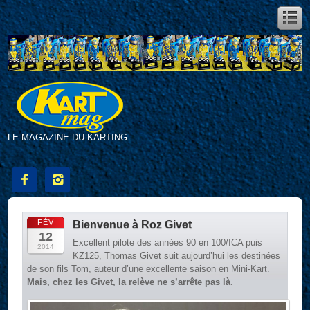
LE MAGAZINE DU KARTING


FÉV
Bienvenue à Roz Givet
12
Excellent pilote des années 90 en 100/ICA puis
2014
KZ125, Thomas Givet suit aujourd’hui les destinées
de son fils Tom, auteur d’une excellente saison en Mini-Kart.
Mais, chez les Givet, la relève ne s’arrête pas là
.