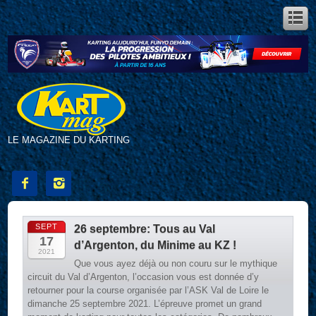
LE MAGAZINE DU KARTING


SEPT
26 septembre: Tous au Val
17
d’Argenton, du Minime au KZ !
2021
Que vous ayez déjà ou non couru sur le mythique
circuit du Val d’Argenton, l’occasion vous est donnée d’y
retourner pour la course organisée par l’ASK Val de Loire le
dimanche 25 septembre 2021. L’épreuve promet un grand