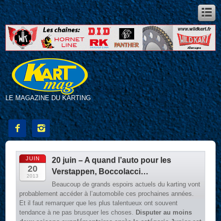
LE MAGAZINE DU KARTING


JUIN
20 juin – A quand l’auto pour les
20
Verstappen, Boccolacci…
2013
Beaucoup de grands espoirs actuels du karting vont
probablement accéder à l’automobile ces prochaines années.
Et il faut remarquer que les plus talentueux ont souvent
tendance à ne pas brusquer les choses.
Disputer au moins