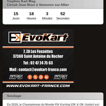
Trophée Kart Mag
Circuit Jean Brun à Varennes sur Allier
15
18
3
52
Jours
Heures
Minutes
Secondes
Sondage
En 2026, le Championnat du Monde FIA Karting (OK & OK-Junior) est