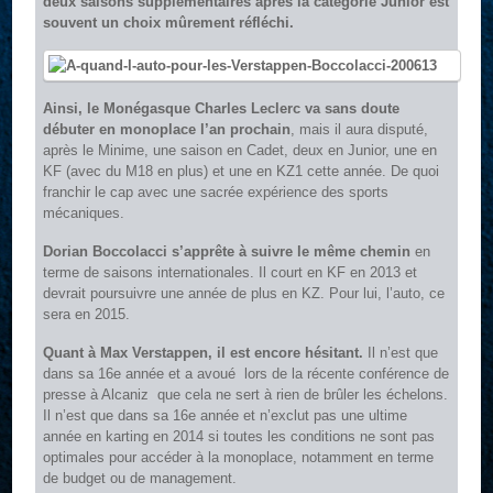
deux saisons supplémentaires après la catégorie Junior est
souvent un choix mûrement réfléchi.
Ainsi, le Monégasque Charles Leclerc va sans doute
débuter en monoplace l’an prochain
, mais il aura disputé,
après le Minime, une saison en Cadet, deux en Junior, une en
KF (avec du M18 en plus) et une en KZ1 cette année. De quoi
franchir le cap avec une sacrée expérience des sports
mécaniques.
Dorian Boccolacci s’apprête à suivre le même chemin
en
terme de saisons internationales. Il court en KF en 2013 et
devrait poursuivre une année de plus en KZ. Pour lui, l’auto, ce
sera en 2015.
Quant à Max Verstappen, il est encore hésitant.
Il n’est que
dans sa 16e année et a avoué  lors de la récente conférence de
presse à Alcaniz  que cela ne sert à rien de brûler les échelons.
Il n’est que dans sa 16e année et n’exclut pas une ultime
année en karting en 2014 si toutes les conditions ne sont pas
optimales pour accéder à la monoplace, notamment en terme
de budget ou de management.