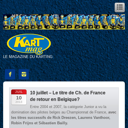
LE MAGAZINE DU KARTING


JUIL
10 juillet – Le titre de Ch. de France
10
de retour en Belgique?
2013
Entre 2004 et 2007, la catégorie Junior a vu la
domination des pilotes belges au Championnat de France,
avec
les titres successifs de Rick Dreezen, Laurens Vanthoor,
Robin Frijns et Sébastien Bailly.