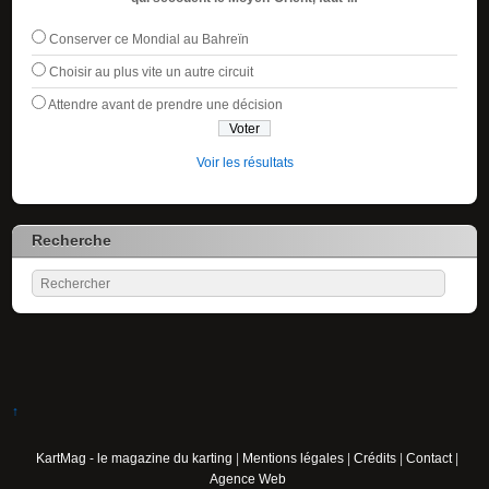
Conserver ce Mondial au Bahreïn
Choisir au plus vite un autre circuit
Attendre avant de prendre une décision
Voir les résultats
Recherche
↑
KartMag - le magazine du karting
|
Mentions légales
|
Crédits
|
Contact
|
Agence Web