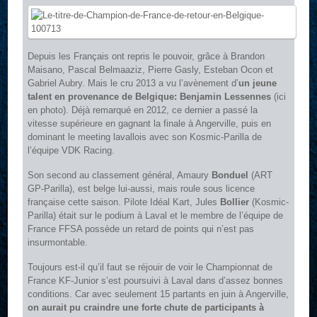
Depuis les Français ont repris le pouvoir, grâce à Brandon
Maisano, Pascal Belmaaziz, Pierre Gasly, Esteban Ocon et
Gabriel Aubry. Mais le cru 2013 a vu l’avènement d’
un jeune
talent en provenance de Belgique: Benjamin Lessennes
(ici
en photo). Déjà remarqué en 2012, ce dernier a passé la
vitesse supérieure en gagnant la finale à Angerville, puis en
dominant le meeting lavallois avec son Kosmic-Parilla de
l’équipe VDK Racing.
Son second au classement général, Amaury
Bonduel
(ART
GP-Parilla), est belge lui-aussi, mais roule sous licence
française cette saison. Pilote Idéal Kart, Jules
Bollier
(Kosmic-
Parilla) était sur le podium à Laval et le membre de l’équipe de
France FFSA possède un retard de points qui n’est pas
insurmontable.
Toujours est-il qu’il faut se réjouir de voir le Championnat de
France KF-Junior s’est poursuivi à Laval dans d’assez bonnes
conditions. Car avec seulement 15 partants en juin à Angerville,
on aurait pu craindre une forte chute de participants à